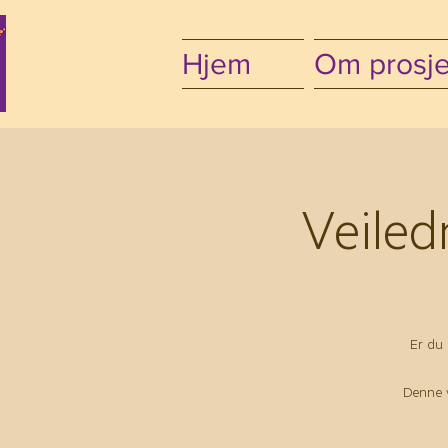
Hjem
Om prosje
Veiled
Er du 
Denne v