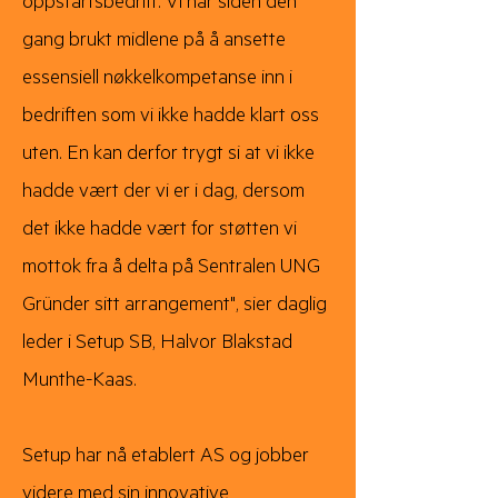
oppstartsbedrift. Vi har siden den
gang brukt midlene på å ansette
essensiell nøkkelkompetanse inn i
bedriften som vi ikke hadde klart oss
uten. En kan derfor trygt si at vi ikke
hadde vært der vi er i dag, dersom
det ikke hadde vært for støtten vi
mottok fra å delta på Sentralen UNG
Gründer sitt arrangement", sier daglig
leder i Setup SB, Halvor Blakstad
Munthe-Kaas.
Setup har nå etablert AS og jobber
videre med sin innovative